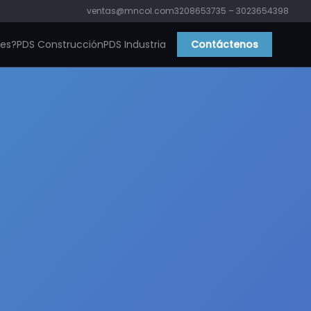
ventas@mncol.com
3208653735 – 3023654398
ies?
PDS Construcción
PDS Industria
Contáctenos