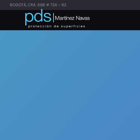
BOGOTÁ, CRA. 69B # 73A – 62