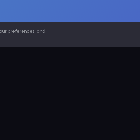
your preferences, and
NAVEGACIÓN
Inicio
Conoce PDS
¿Por qué proteger superficies?
PDS Construcción
PDS Industria