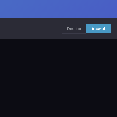
Decline
Accept
COMUNÍCATE CON NOSOTROS
CRA. 69B # 73A – 62, Bogotá, Colombia
ventas@mncol.com
3208653735 / 3023654398
Lunes a Viernes 8 AM – 5 PM