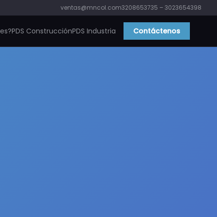
ventas@mncol.com
3208653735 – 3023654398
ies?
PDS Construcción
PDS Industria
Contáctenos