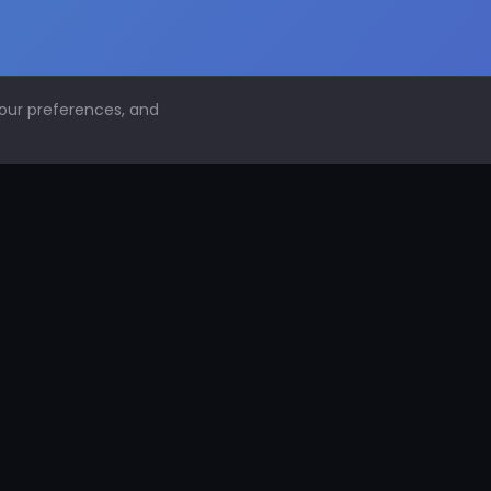
your preferences, and
NAVEGACIÓN
Inicio
Conoce PDS
¿Por qué proteger superficies?
PDS Construcción
PDS Industria