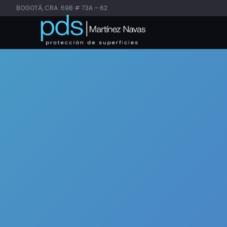
BOGOTÁ, CRA. 69B # 73A – 62