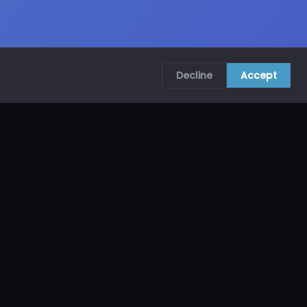
Decline
Accept
COMUNÍCATE CON NOSOTROS
CRA. 69B # 73A – 62, Bogotá, Colombia
ventas@mncol.com
3208653735 / 3023654398
Lunes a Viernes 8 AM – 5 PM