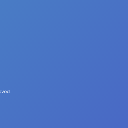
oved.