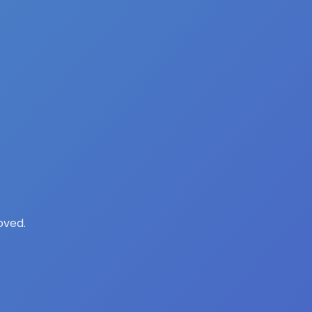
oved.