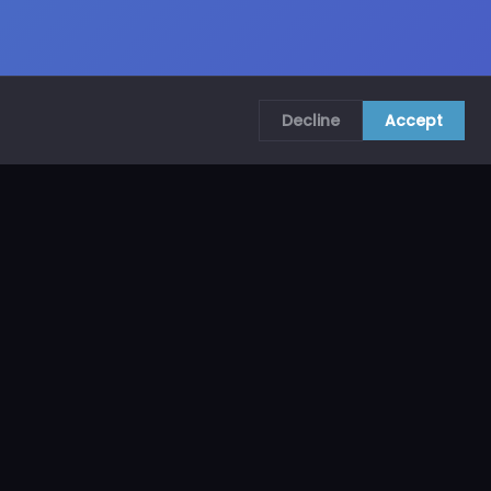
Decline
Accept
COMUNÍCATE CON NOSOTROS
CRA. 69B # 73A – 62, Bogotá, Colombia
ventas@mncol.com
3208653735 / 3023654398
Lunes a Viernes 8 AM – 5 PM