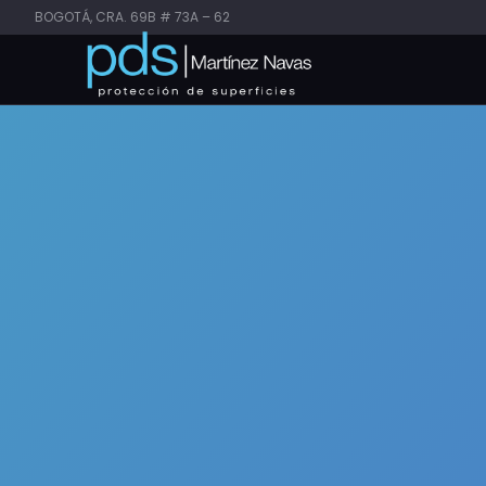
BOGOTÁ, CRA. 69B # 73A – 62