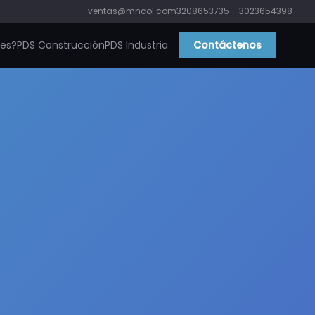
ventas@mncol.com
3208653735 – 3023654398
ies?
PDS Construcción
PDS Industria
Contáctenos