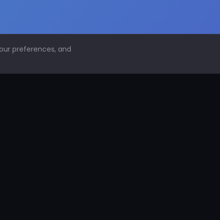
your preferences, and
NAVEGACIÓN
Inicio
Conoce PDS
¿Por qué proteger superficies?
PDS Construcción
PDS Industria