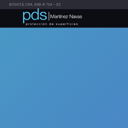
BOGOTÁ, CRA. 69B # 73A – 62