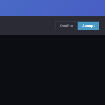
Decline
Accept
COMUNÍCATE CON NOSOTROS
CRA. 69B # 73A – 62, Bogotá, Colombia
ventas@mncol.com
3208653735 / 3023654398
Lunes a Viernes 8 AM – 5 PM