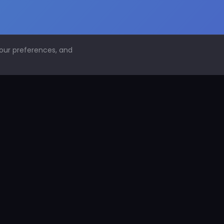
your preferences, and
NAVEGACIÓN
Inicio
Conoce PDS
¿Por qué proteger superficies?
PDS Construcción
PDS Industria