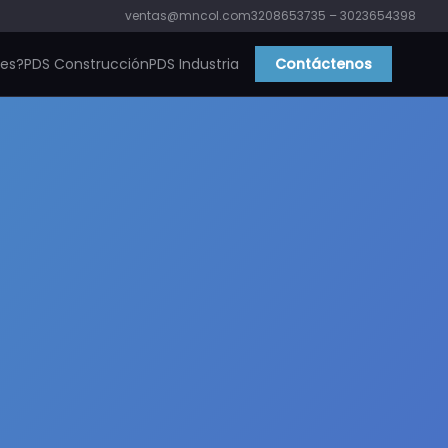
ventas@mncol.com
3208653735 – 3023654398
ies?
PDS Construcción
PDS Industria
Contáctenos