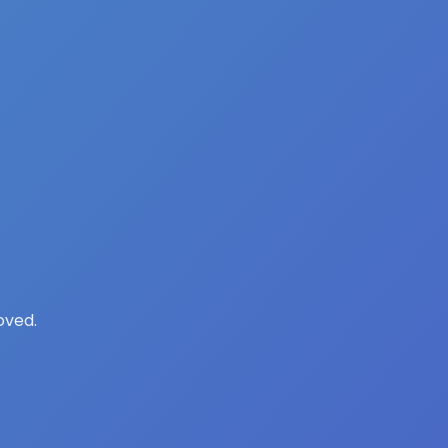
oved.