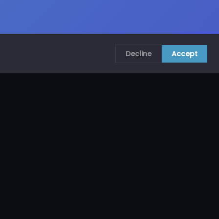
Decline
Accept
COMUNÍCATE CON NOSOTROS
CRA. 69B # 73A – 62, Bogotá, Colombia
ventas@mncol.com
3208653735 / 3023654398
Lunes a Viernes 8 AM – 5 PM