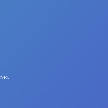
oved.