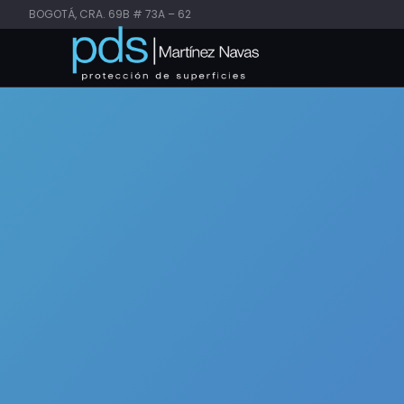
BOGOTÁ, CRA. 69B # 73A – 62