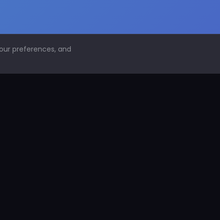
your preferences, and
NAVEGACIÓN
Inicio
Conoce PDS
¿Por qué proteger superficies?
PDS Construcción
PDS Industria