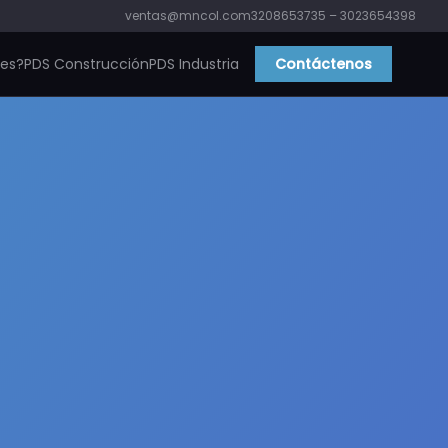
ventas@mncol.com
3208653735 – 3023654398
ies?
PDS Construcción
PDS Industria
Contáctenos