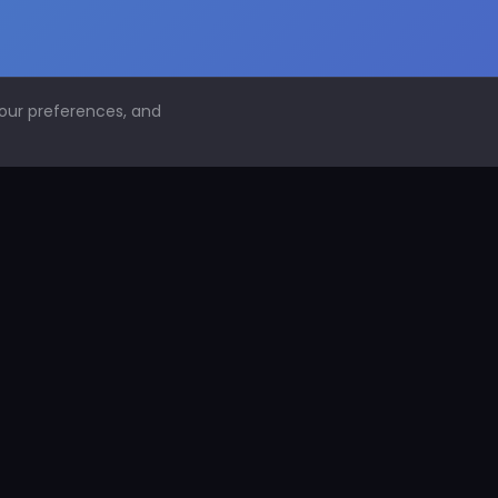
your preferences, and
NAVEGACIÓN
Inicio
Conoce PDS
¿Por qué proteger superficies?
PDS Construcción
PDS Industria