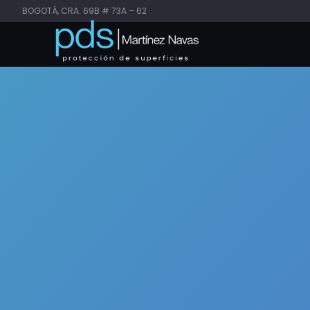
BOGOTÁ, CRA. 69B # 73A – 62