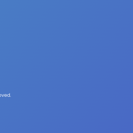
oved.