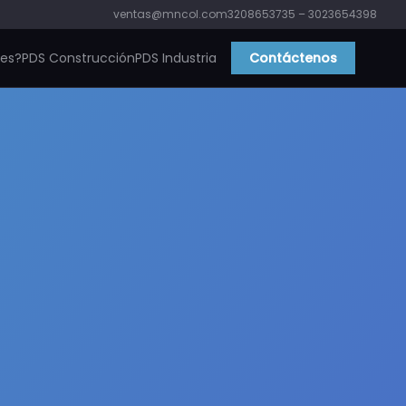
ventas@mncol.com
3208653735 – 3023654398
ies?
PDS Construcción
PDS Industria
Contáctenos