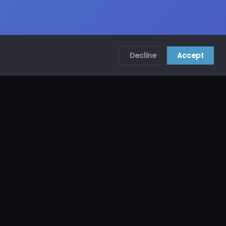
Decline
Accept
COMUNÍCATE CON NOSOTROS
CRA. 69B # 73A – 62, Bogotá, Colombia
ventas@mncol.com
3208653735 / 3023654398
Lunes a Viernes 8 AM – 5 PM