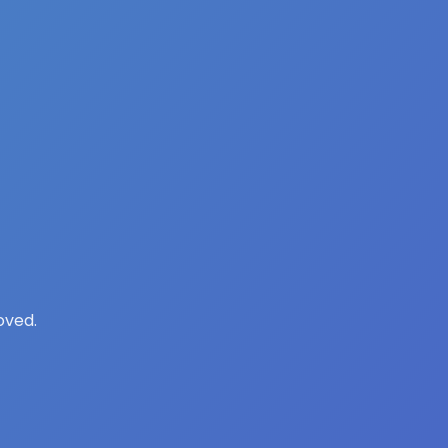
oved.