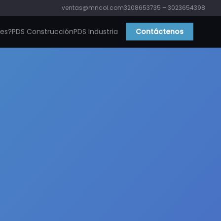
ventas@mncol.com
3208653735 – 3023654398
ies?
PDS Construcción
PDS Industria
Contáctenos