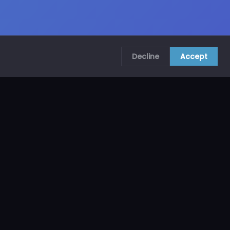
Decline
Accept
COMUNÍCATE CON NOSOTROS
CRA. 69B # 73A – 62, Bogotá, Colombia
ventas@mncol.com
3208653735 / 3023654398
Lunes a Viernes 8 AM – 5 PM