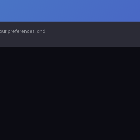
your preferences, and
NAVEGACIÓN
Inicio
Conoce PDS
¿Por qué proteger superficies?
PDS Construcción
PDS Industria