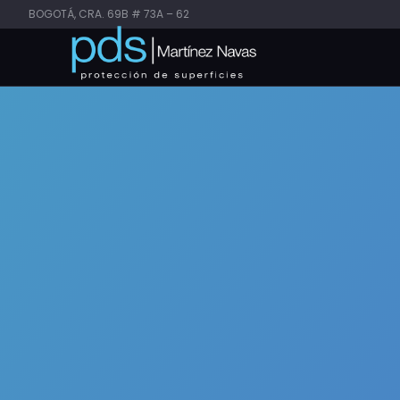
BOGOTÁ, CRA. 69B # 73A – 62