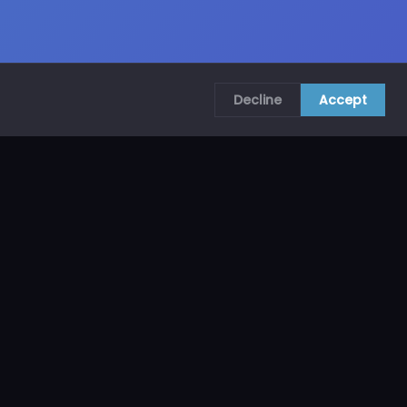
Decline
Accept
COMUNÍCATE CON NOSOTROS
CRA. 69B # 73A – 62, Bogotá, Colombia
ventas@mncol.com
3208653735 / 3023654398
Lunes a Viernes 8 AM – 5 PM