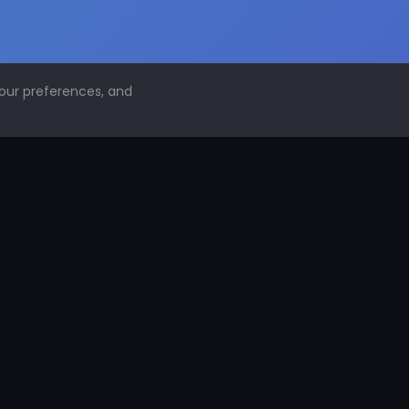
your preferences, and
NAVEGACIÓN
Inicio
Conoce PDS
¿Por qué proteger superficies?
PDS Construcción
PDS Industria