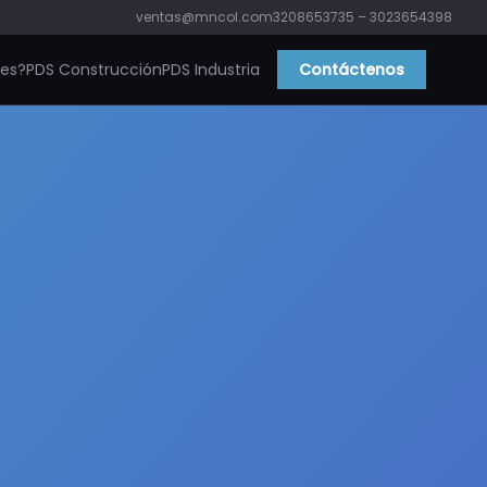
ventas@mncol.com
3208653735 – 3023654398
ies?
PDS Construcción
PDS Industria
Contáctenos