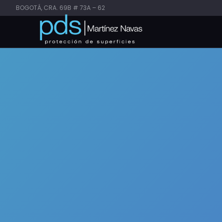
BOGOTÁ, CRA. 69B # 73A – 62