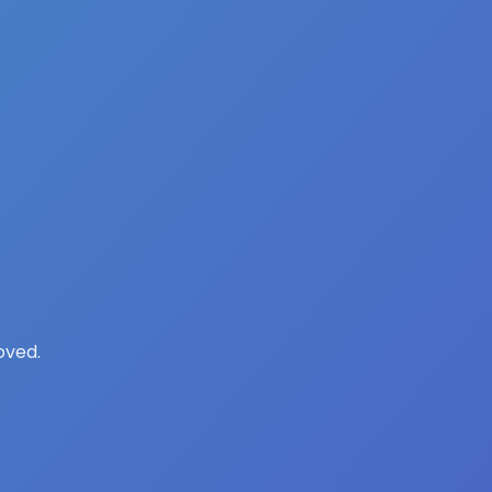
oved.