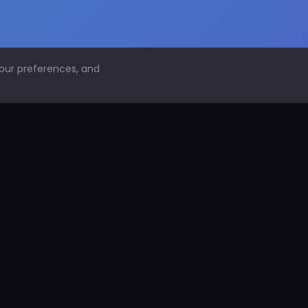
your preferences, and
NAVEGACIÓN
Inicio
Conoce PDS
¿Por qué proteger superficies?
PDS Construcción
PDS Industria