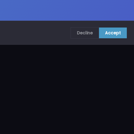
Decline
Accept
COMUNÍCATE CON NOSOTROS
CRA. 69B # 73A – 62, Bogotá, Colombia
ventas@mncol.com
3208653735 / 3023654398
Lunes a Viernes 8 AM – 5 PM