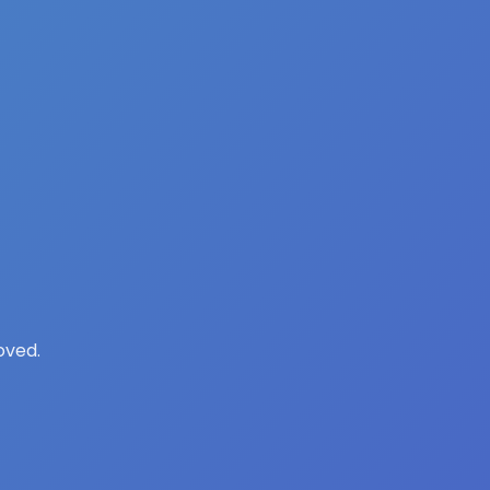
oved.