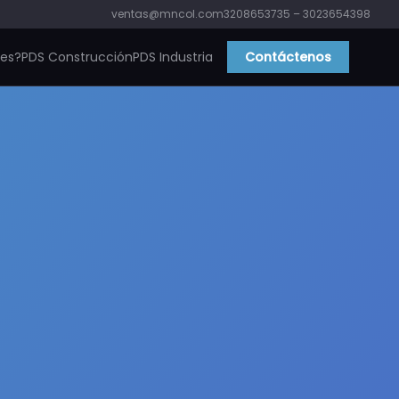
ventas@mncol.com
3208653735 – 3023654398
ies?
PDS Construcción
PDS Industria
Contáctenos