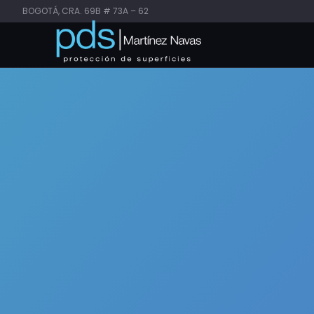
BOGOTÁ, CRA. 69B # 73A – 62