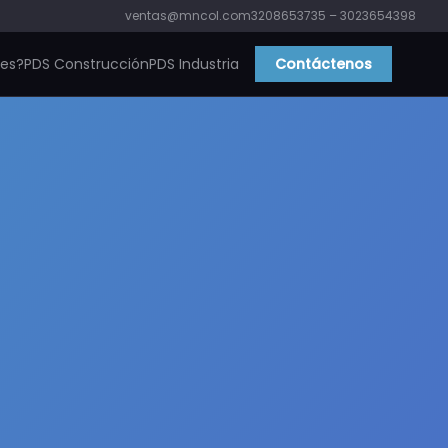
ventas@mncol.com
3208653735 – 3023654398
ies?
PDS Construcción
PDS Industria
Contáctenos