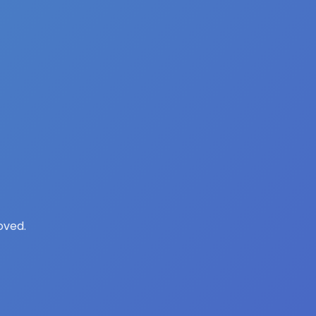
oved.