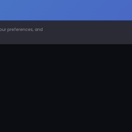
your preferences, and
NAVEGACIÓN
Inicio
Conoce PDS
¿Por qué proteger superficies?
PDS Construcción
PDS Industria