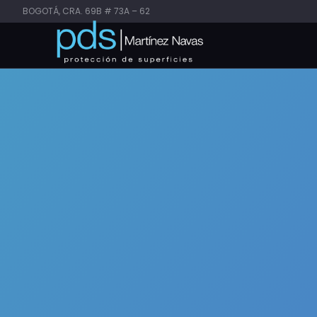
BOGOTÁ, CRA. 69B # 73A – 62