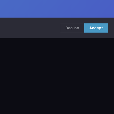
Decline
Accept
COMUNÍCATE CON NOSOTROS
CRA. 69B # 73A – 62, Bogotá, Colombia
ventas@mncol.com
3208653735 / 3023654398
Lunes a Viernes 8 AM – 5 PM