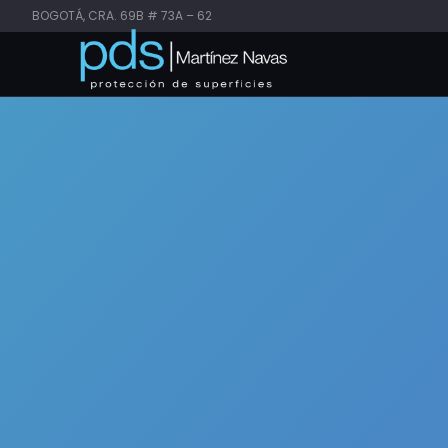
BOGOTÁ, CRA. 69B # 73A – 62