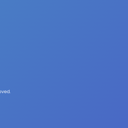
oved.