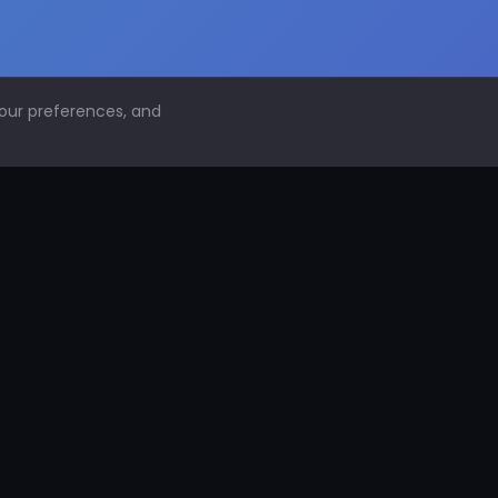
your preferences, and
NAVEGACIÓN
Inicio
Conoce PDS
¿Por qué proteger superficies?
PDS Construcción
PDS Industria