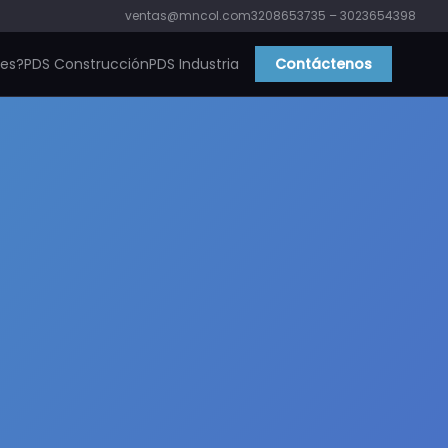
ventas@mncol.com
3208653735 – 3023654398
ies?
PDS Construcción
PDS Industria
Contáctenos