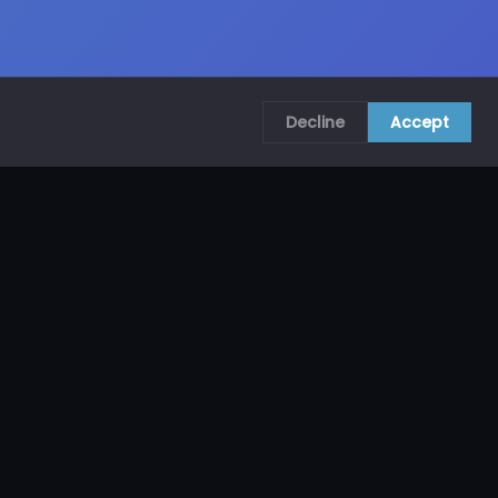
Decline
Accept
COMUNÍCATE CON NOSOTROS
CRA. 69B # 73A – 62, Bogotá, Colombia
ventas@mncol.com
3208653735 / 3023654398
Lunes a Viernes 8 AM – 5 PM