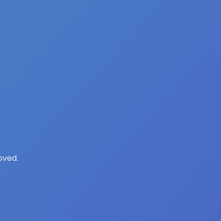
oved.