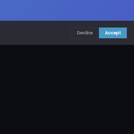
Decline
Accept
COMUNÍCATE CON NOSOTROS
CRA. 69B # 73A – 62, Bogotá, Colombia
ventas@mncol.com
3208653735 / 3023654398
Lunes a Viernes 8 AM – 5 PM