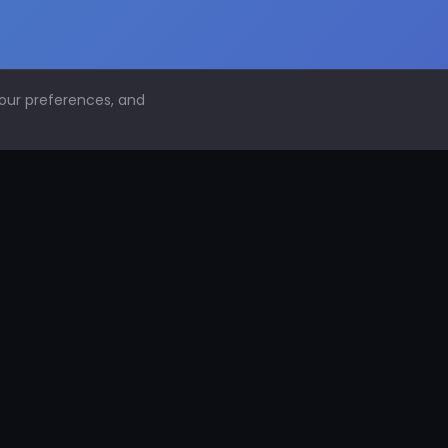
your preferences, and
NAVEGACIÓN
Inicio
Conoce PDS
¿Por qué proteger superficies?
PDS Construcción
PDS Industria