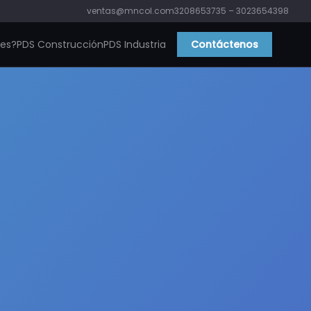
ventas@mncol.com
3208653735 – 3023654398
ies?
PDS Construcción
PDS Industria
Contáctenos