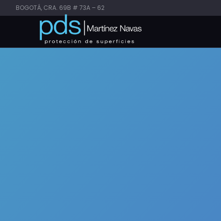
BOGOTÁ, CRA. 69B # 73A – 62