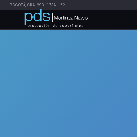
BOGOTÁ, CRA. 69B # 73A – 62