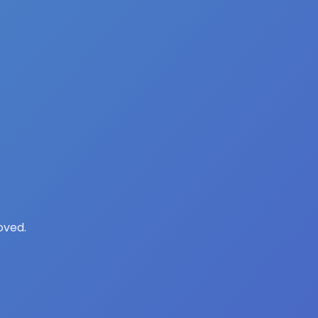
oved.