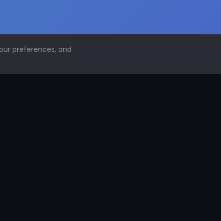
your preferences, and
NAVEGACIÓN
Inicio
Conoce PDS
¿Por qué proteger superficies?
PDS Construcción
PDS Industria