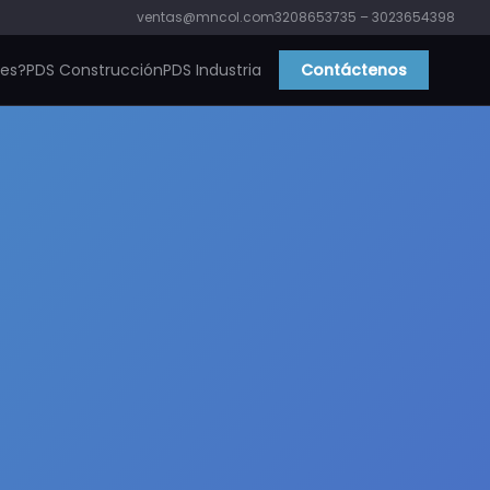
ventas@mncol.com
3208653735 – 3023654398
ies?
PDS Construcción
PDS Industria
Contáctenos