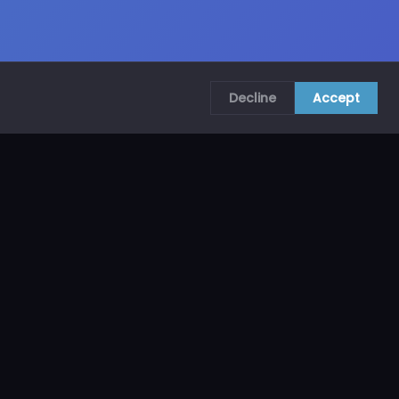
Decline
Accept
COMUNÍCATE CON NOSOTROS
CRA. 69B # 73A – 62, Bogotá, Colombia
ventas@mncol.com
3208653735 / 3023654398
Lunes a Viernes 8 AM – 5 PM