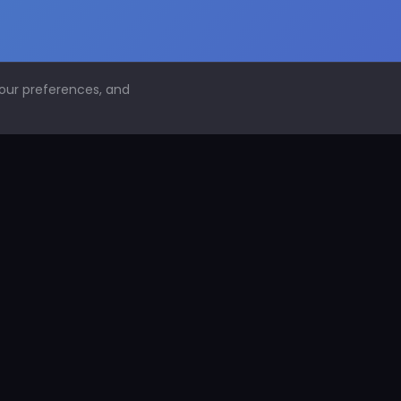
your preferences, and
NAVEGACIÓN
Inicio
Conoce PDS
¿Por qué proteger superficies?
PDS Construcción
PDS Industria