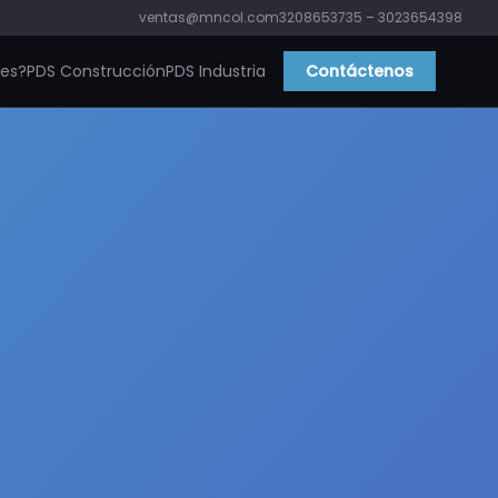
ventas@mncol.com
3208653735 – 3023654398
ies?
PDS Construcción
PDS Industria
Contáctenos