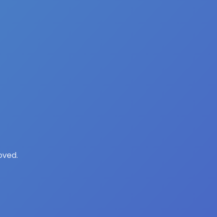
oved.