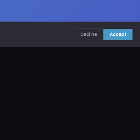
Decline
Accept
COMUNÍCATE CON NOSOTROS
CRA. 69B # 73A – 62, Bogotá, Colombia
ventas@mncol.com
3208653735 / 3023654398
Lunes a Viernes 8 AM – 5 PM