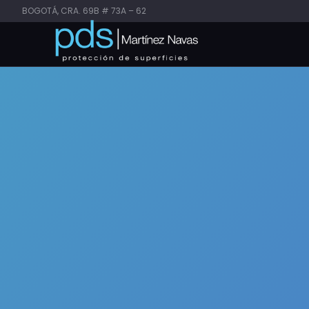
BOGOTÁ, CRA. 69B # 73A – 62