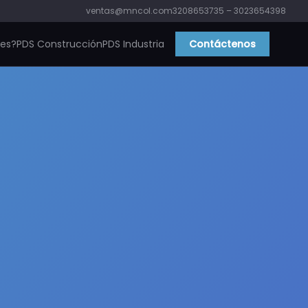
ventas@mncol.com
3208653735 – 3023654398
ies?
PDS Construcción
PDS Industria
Contáctenos