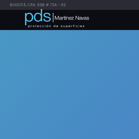
BOGOTÁ, CRA. 69B # 73A – 62