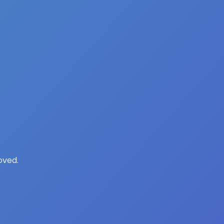
oved.