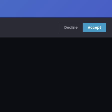
Decline
Accept
COMUNÍCATE CON NOSOTROS
CRA. 69B # 73A – 62, Bogotá, Colombia
ventas@mncol.com
3208653735 / 3023654398
Lunes a Viernes 8 AM – 5 PM