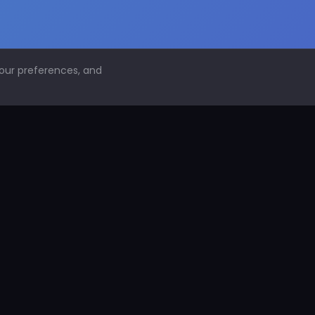
your preferences, and
NAVEGACIÓN
Inicio
Conoce PDS
¿Por qué proteger superficies?
PDS Construcción
PDS Industria