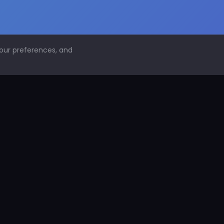
your preferences, and
NAVEGACIÓN
Inicio
Conoce PDS
¿Por qué proteger superficies?
PDS Construcción
PDS Industria