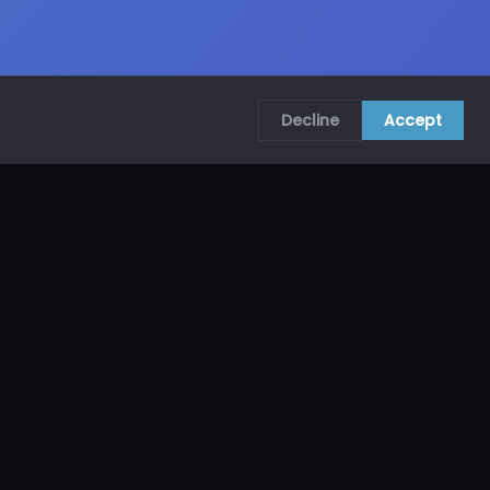
Decline
Accept
COMUNÍCATE CON NOSOTROS
CRA. 69B # 73A – 62, Bogotá, Colombia
ventas@mncol.com
3208653735 / 3023654398
Lunes a Viernes 8 AM – 5 PM