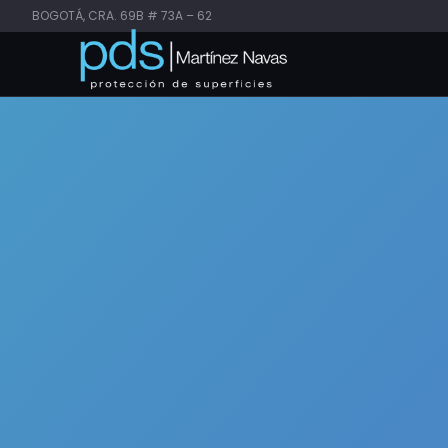
BOGOTÁ, CRA. 69B # 73A – 62