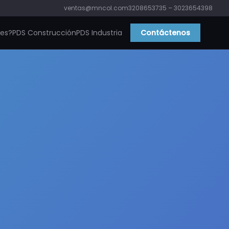
ventas@mncol.com
3208653735 – 3023654398
ies?
PDS Construcción
PDS Industria
Contáctenos