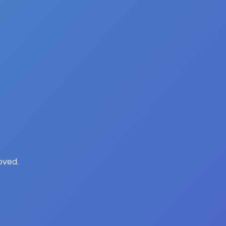
oved.