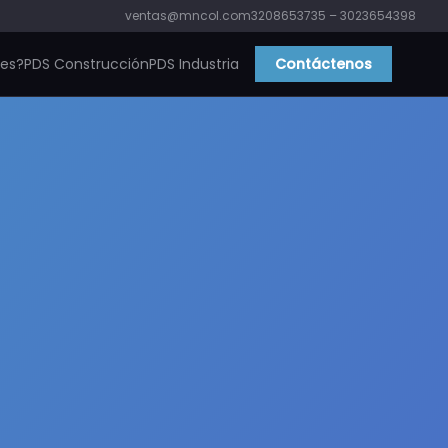
ventas@mncol.com
3208653735 – 3023654398
ies?
PDS Construcción
PDS Industria
Contáctenos