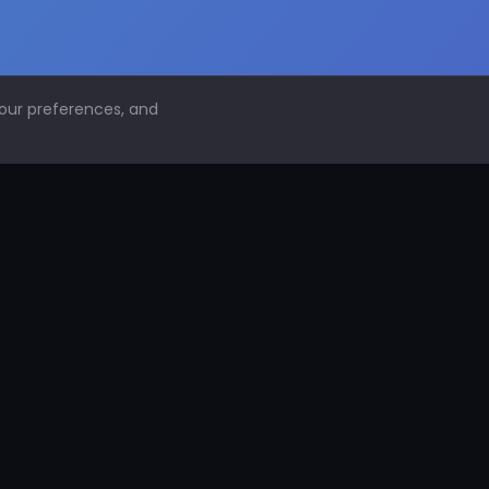
your preferences, and
NAVEGACIÓN
Inicio
Conoce PDS
¿Por qué proteger superficies?
PDS Construcción
PDS Industria