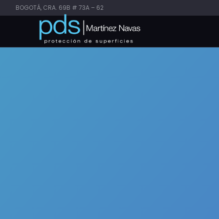
BOGOTÁ, CRA. 69B # 73A – 62