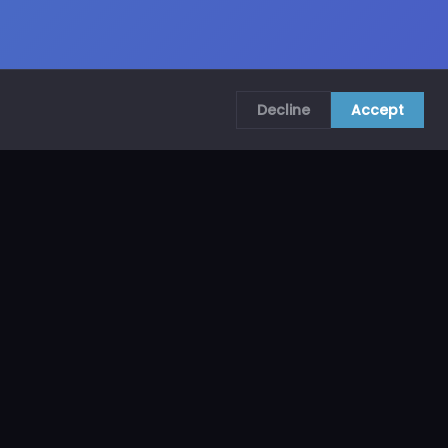
Decline
Accept
COMUNÍCATE CON NOSOTROS
CRA. 69B # 73A – 62, Bogotá, Colombia
ventas@mncol.com
3208653735 / 3023654398
Lunes a Viernes 8 AM – 5 PM