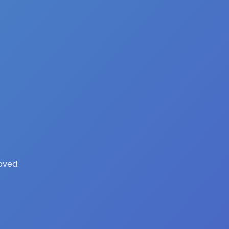
oved.