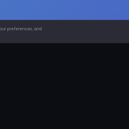
your preferences, and
NAVEGACIÓN
Inicio
Conoce PDS
¿Por qué proteger superficies?
PDS Construcción
PDS Industria