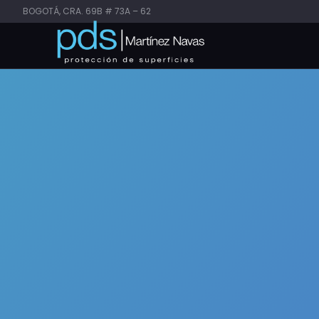
BOGOTÁ, CRA. 69B # 73A – 62