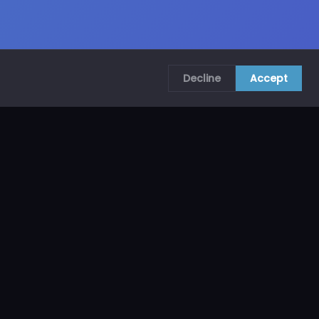
Decline
Accept
COMUNÍCATE CON NOSOTROS
CRA. 69B # 73A – 62, Bogotá, Colombia
ventas@mncol.com
3208653735 / 3023654398
Lunes a Viernes 8 AM – 5 PM