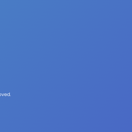
oved.