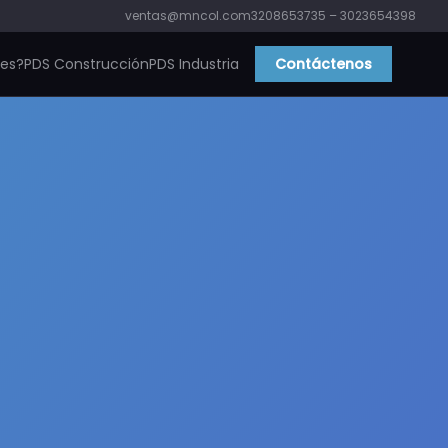
ventas@mncol.com
3208653735 – 3023654398
ies?
PDS Construcción
PDS Industria
Contáctenos