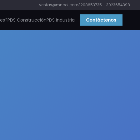
ventas@mncol.com
3208653735 – 3023654398
ies?
PDS Construcción
PDS Industria
Contáctenos