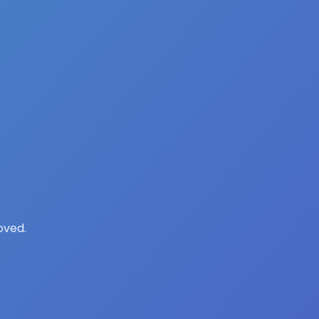
oved.