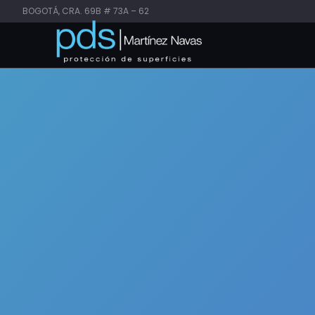
BOGOTÁ, CRA. 69B # 73A – 62