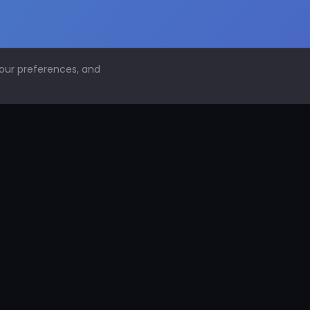
your preferences, and
NAVEGACIÓN
Inicio
Conoce PDS
¿Por qué proteger superficies?
PDS Construcción
PDS Industria