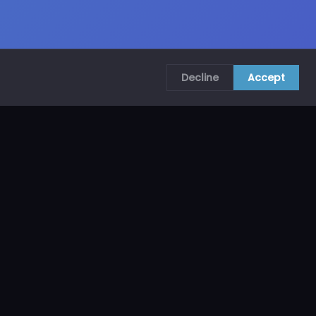
Decline
Accept
COMUNÍCATE CON NOSOTROS
CRA. 69B # 73A – 62, Bogotá, Colombia
ventas@mncol.com
3208653735 / 3023654398
Lunes a Viernes 8 AM – 5 PM