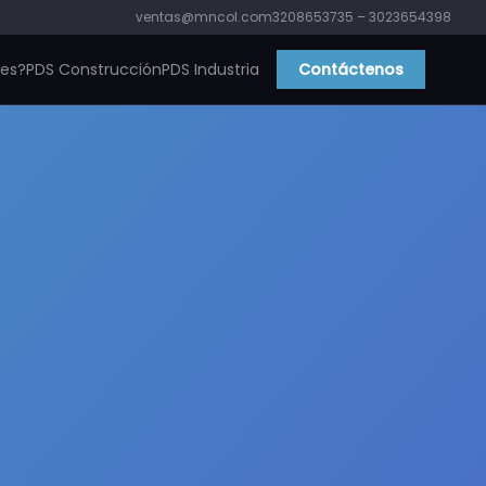
ventas@mncol.com
3208653735 – 3023654398
ies?
PDS Construcción
PDS Industria
Contáctenos