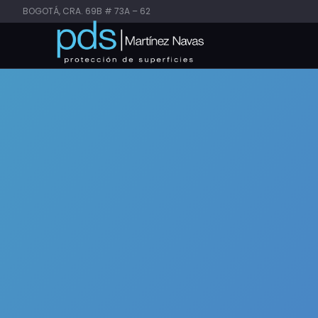
BOGOTÁ, CRA. 69B # 73A – 62