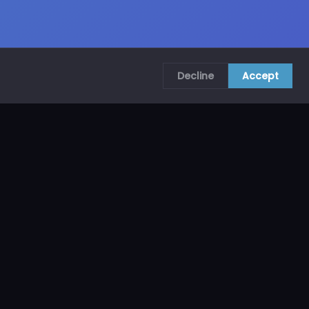
Decline
Accept
COMUNÍCATE CON NOSOTROS
CRA. 69B # 73A – 62, Bogotá, Colombia
ventas@mncol.com
3208653735 / 3023654398
Lunes a Viernes 8 AM – 5 PM