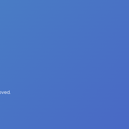
oved.