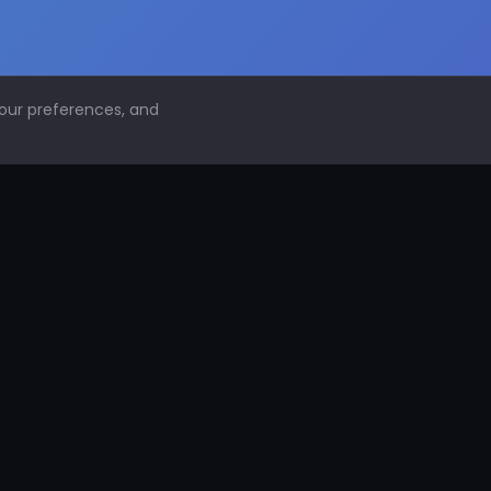
your preferences, and
NAVEGACIÓN
Inicio
Conoce PDS
¿Por qué proteger superficies?
PDS Construcción
PDS Industria