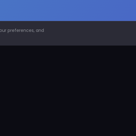
your preferences, and
NAVEGACIÓN
Inicio
Conoce PDS
¿Por qué proteger superficies?
PDS Construcción
PDS Industria