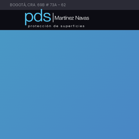
BOGOTÁ, CRA. 69B # 73A – 62