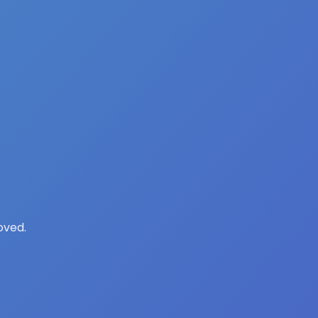
oved.