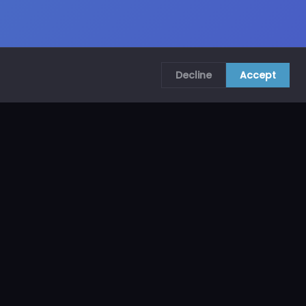
Decline
Accept
COMUNÍCATE CON NOSOTROS
CRA. 69B # 73A – 62, Bogotá, Colombia
ventas@mncol.com
3208653735 / 3023654398
Lunes a Viernes 8 AM – 5 PM