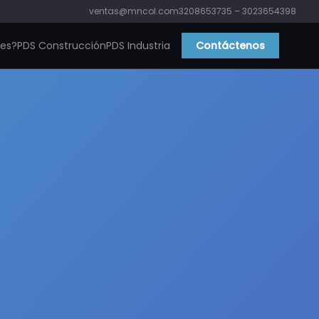
ventas@mncol.com
3208653735 – 3023654398
ies?
PDS Construcción
PDS Industria
Contáctenos