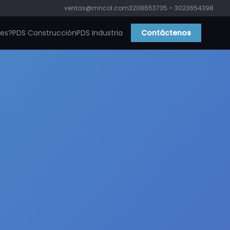
ventas@mncol.com
3208653735 – 3023654398
ies?
PDS Construcción
PDS Industria
Contáctenos