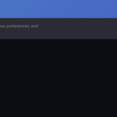
your preferences, and
NAVEGACIÓN
Inicio
Conoce PDS
¿Por qué proteger superficies?
PDS Construcción
PDS Industria