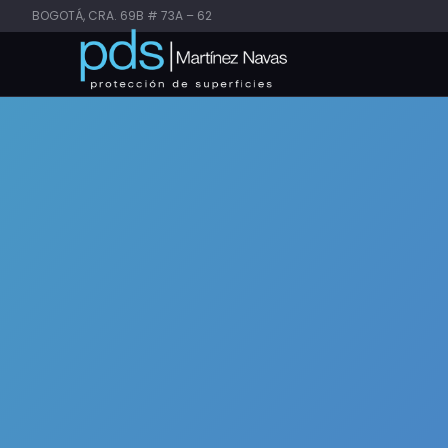
BOGOTÁ, CRA. 69B # 73A – 62