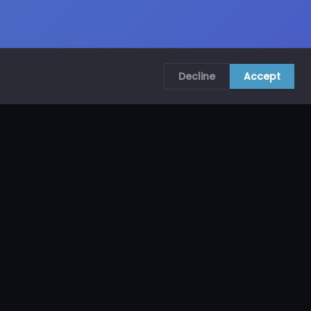
Decline
Accept
COMUNÍCATE CON NOSOTROS
CRA. 69B # 73A – 62, Bogotá, Colombia
ventas@mncol.com
3208653735 / 3023654398
Lunes a Viernes 8 AM – 5 PM