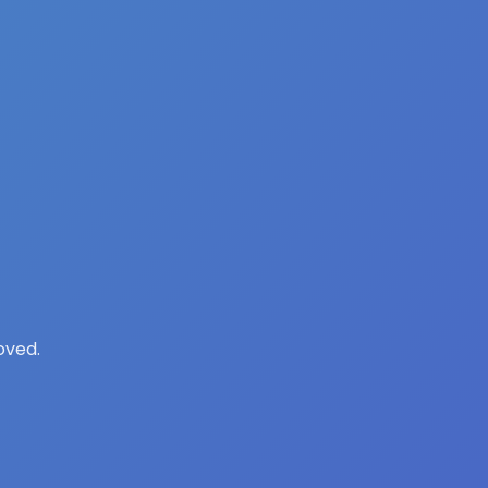
oved.