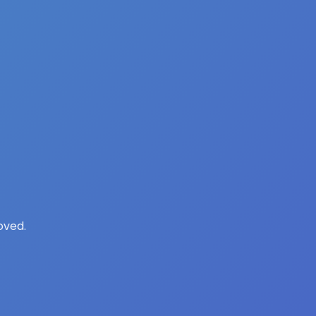
oved.