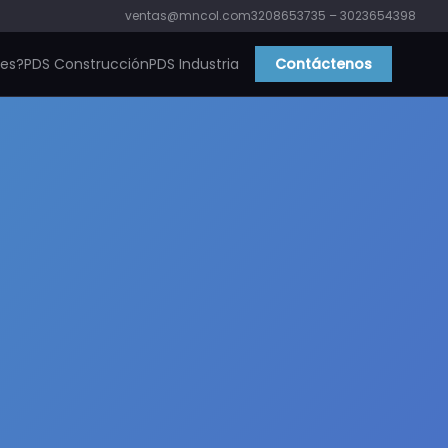
ventas@mncol.com
3208653735 – 3023654398
ies?
PDS Construcción
PDS Industria
Contáctenos