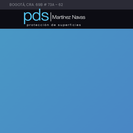
BOGOTÁ, CRA. 69B # 73A – 62