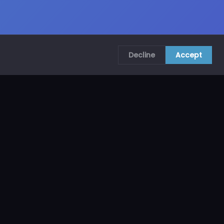
Decline
Accept
COMUNÍCATE CON NOSOTROS
CRA. 69B # 73A – 62, Bogotá, Colombia
ventas@mncol.com
3208653735 / 3023654398
Lunes a Viernes 8 AM – 5 PM