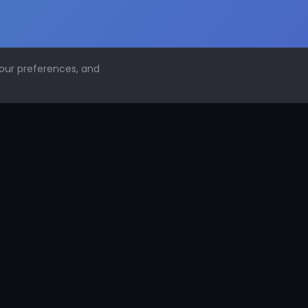
your preferences, and
NAVEGACIÓN
Inicio
Conoce PDS
¿Por qué proteger superficies?
PDS Construcción
PDS Industria